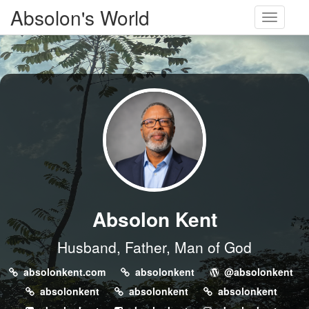
Absolon's World
Toggle
navigati
Absolon Kent
Husband, Father, Man of God
absolonkent.com
absolonkent
@absolonkent
absolonkent
absolonkent
absolonkent