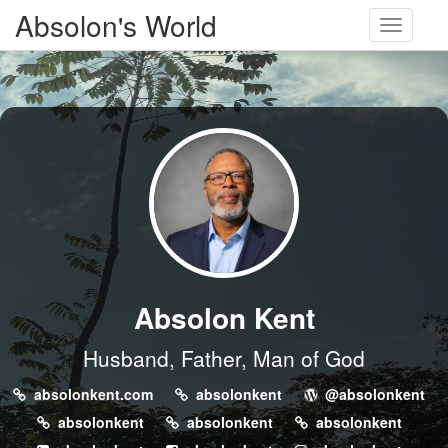
Absolon's World
Toggle
navigati
Absolon Kent
Husband, Father, Man of God
absolonkent.com
absolonkent
@absolonkent
absolonkent
absolonkent
absolonkent